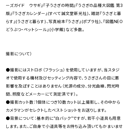
ーズガイド ウサギ』『子うさぎの時間』『うさぎの品種大図鑑 第3
版』『うさぎカレンダー』(すべて誠文堂新光社)、雑誌『うさぎと暮
らす』(うさぎと暮らす)、写真絵本『うさぎ』(ポプラ社)、『図鑑NEO
どうぶつ・ペットシール』(小学館)など多数。
撮影について）
●撮影にはストロボ（フラッシュ）を使用していますが、当スタジ
オで使用する機材及びセッティング内容で、うさぎさんの目に悪
影響を及ぼすことはありません（光源の成分、分光曲線、閃光時
間、照度などメーカーにて測定済です）。
●撮影カット数：1個体につき10数カット以上撮影し、その中から
カメラマンがセレクトしたベストショットをお送りします。
●背景について：基本的に”白バック”ですが、若干小道具も用意
します。また、ご自身で小道具等をお持ち込み頂いてもかまいませ