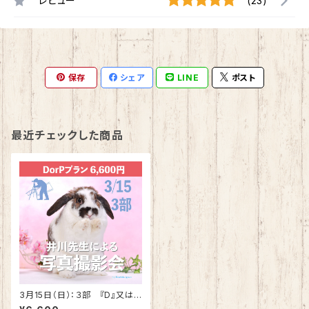
レビュー
(23)
保存
シェア
LINE
ポスト
最近チェックした商品
3月15日（日）：３部 『D』又は
『P』プラン 井川先生による写真