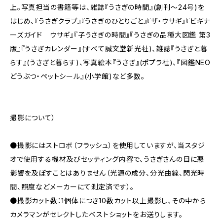
上。写真担当の書籍等は、雑誌『うさぎの時間』(創刊～24号)を
はじめ、『うさぎクラブ』『うさぎのひとりごと』『ザ・ウサギ』『ビギナ
ーズガイド ウサギ』『子うさぎの時間』『うさぎの品種大図鑑 第3
版』『うさぎカレンダー』(すべて誠文堂新光社)、雑誌『うさぎと暮
らす』(うさぎと暮らす)、写真絵本『うさぎ』(ポプラ社)、『図鑑NEO
どうぶつ・ペットシール』(小学館)など多数。
撮影について）
●撮影にはストロボ（フラッシュ）を使用していますが、当スタジ
オで使用する機材及びセッティング内容で、うさぎさんの目に悪
影響を及ぼすことはありません（光源の成分、分光曲線、閃光時
間、照度などメーカーにて測定済です）。
●撮影カット数：1個体につき10数カット以上撮影し、その中から
カメラマンがセレクトしたベストショットをお送りします。